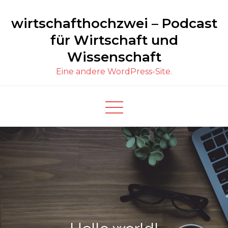
Skip
wirtschafthochzwei – Podcast
to
content
für Wirtschaft und
Wissenschaft
Eine andere WordPress-Site.